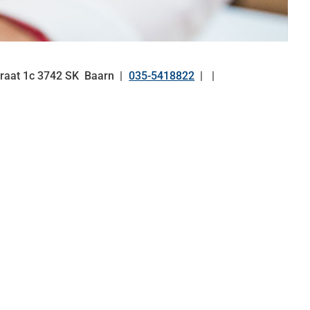
traat
1c
3742 SK
Baarn
035-5418822
Tel: