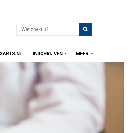
Zoeken
SARTS.NL
INSCHRIJVEN
MEER
formatie
Inschrijven
Meer
submenu
submenu