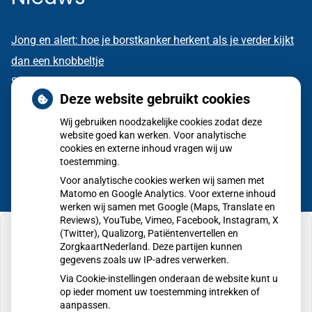
Jong en alert: hoe je borstkanker herkent als je verder kijkt
dan een knobbeltje
Sinds huisartsen afslankmedicijnen mogen voorschrijven,
Deze website gebruikt cookies
neemt gebruik toe
Wij gebruiken noodzakelijke cookies zodat deze
Eigen risico gaat onder toekomstig kabinet omhoog
website goed kan werken. Voor analytische
cookies en externe inhoud vragen wij uw
toestemming.
Voor analytische cookies werken wij samen met
Matomo en Google Analytics. Voor externe inhoud
werken wij samen met Google (Maps, Translate en
Reviews), YouTube, Vimeo, Facebook, Instagram, X
(Twitter), Qualizorg, Patiëntenvertellen en
ZorgkaartNederland. Deze partijen kunnen
gegevens zoals uw IP-adres verwerken.
U heeft geen toestemming gegeven voor
Via Cookie-instellingen onderaan de website kunt u
externe inhoud
die nodig is om dit te zien.
op ieder moment uw toestemming intrekken of
aanpassen.
Cookie-instellingen wijzigen