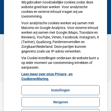
Wij gebruiken noodzakelijke cookies zodat deze
Eigen risico gaat onder toekomstig kabinet omhoog
website goed kan werken. Voor analytische
cookies en externe inhoud vragen wij uw
toestemming.
Voor analytische cookies werken wij samen met
Matomo en Google Analytics. Voor externe inhoud
werken wij samen met Google (Maps, Translate en
Reviews), YouTube, Vimeo, Facebook, Instagram, X
(Twitter), Qualizorg, Patiëntenvertellen en
ZorgkaartNederland. Deze partijen kunnen
gegevens zoals uw IP-adres verwerken.
U heeft geen toestemming gegeven voor
Via Cookie-instellingen onderaan de website kunt u
externe inhoud
die nodig is om dit te zien.
op ieder moment uw toestemming intrekken of
aanpassen.
Cookie-instellingen wijzigen
Lees meer over onze Privacy- en
Cookieverklaring.
Instellingen
Uw Zorg Online
|
Beheer
Weigeren